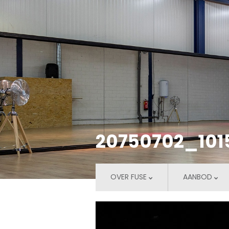
20750702_101
OVER FUSE
AANBOD