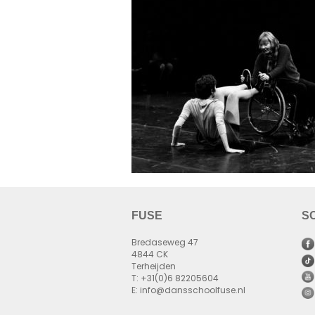
FUSE
S
Bredaseweg 47
4844 CK
Terheijden
T: +31(0)6 82205604
E: info@dansschoolfuse.nl