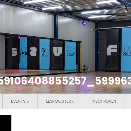
59106408855257_59996
EVENTS
LESROOSTER
INSCHRIJVEN