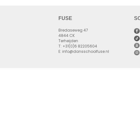
FUSE
S
Bredaseweg 47
4844 CK
Terheijden
T: +31(0)6 82205604
E: info@dansschoolfuse.nl