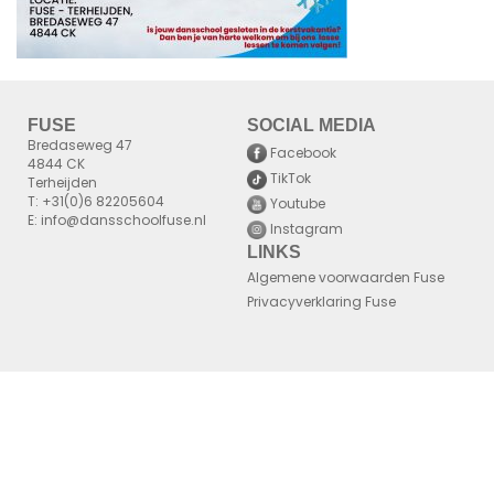
FUSE
SOCIAL MEDIA
Bredaseweg 47
Facebook
4844 CK
TikTok
Terheijden
T: +31(0)6 82205604
Youtube
E: info@dansschoolfuse.nl
Instagram
LINKS
Algemene voorwaarden Fuse
Privacyverklaring Fuse