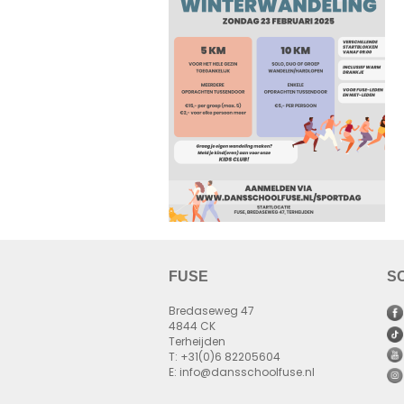
FUSE
S
Bredaseweg 47
4844 CK
Terheijden
T: +31(0)6 82205604
E: info@dansschoolfuse.nl