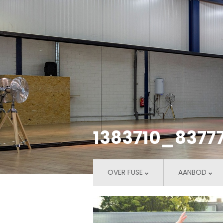
1383710_8377
OVER FUSE
AANBOD