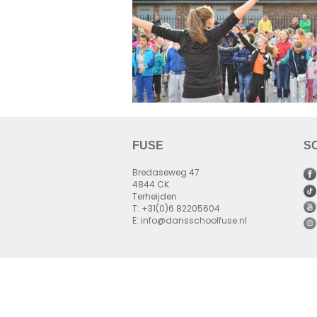
FUSE
S
Bredaseweg 47
4844 CK
Terheijden
T: +31(0)6 82205604
E: info@dansschoolfuse.nl