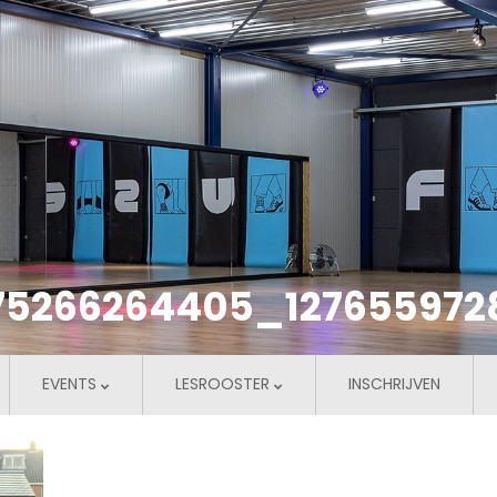
75266264405_12765597
EVENTS
LESROOSTER
INSCHRIJVEN