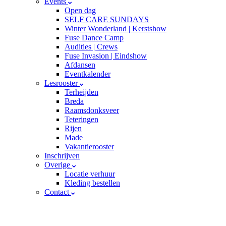
Events
Open dag
SELF CARE SUNDAYS
Winter Wonderland | Kerstshow
Fuse Dance Camp
Audities | Crews
Fuse Invasion | Eindshow
Afdansen
Eventkalender
Lesrooster
Terheijden
Breda
Raamsdonksveer
Teteringen
Rijen
Made
Vakantierooster
Inschrijven
Overige
Locatie verhuur
Kleding bestellen
Contact