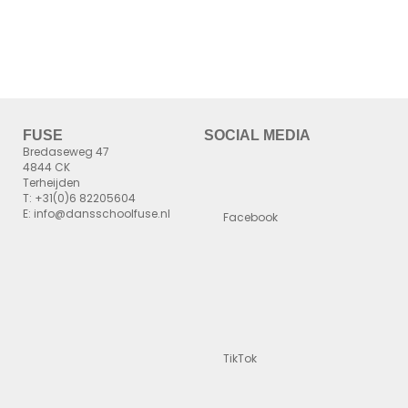
FUSE
SOCIAL MEDIA
Bredaseweg 47
4844 CK
Terheijden
T: +31(0)6 82205604
E: info@dansschoolfuse.nl
Facebook
TikTok