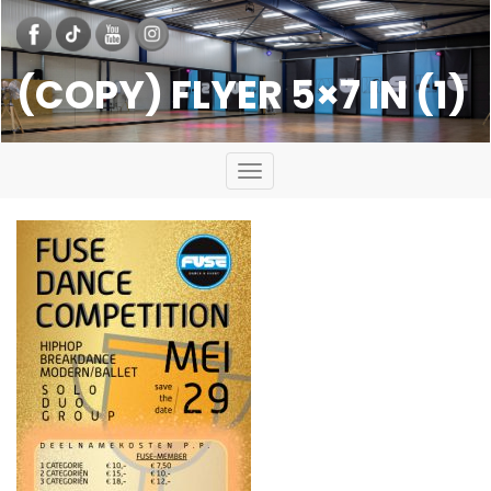
(COPY) FLYER 5×7 IN (1)
Toggle
navigation