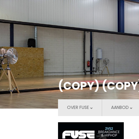
(COPY) (COPY)
OVER FUSE
AANBOD