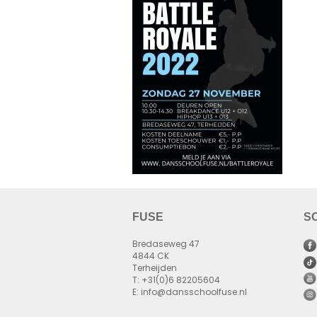
FUSE
S
Bredaseweg 47
4844 CK
Terheijden
T: +31(0)6 82205604
E: info@dansschoolfuse.nl