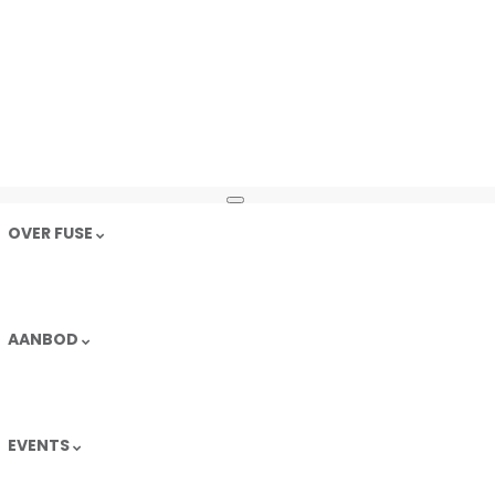
AFDANSEN 2026-02
Toggle
navigation
OVER FUSE
AANBOD
EVENTS