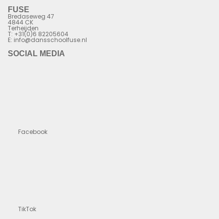
FUSE
Bredaseweg 47
4844 CK
Terheijden
T: +31(0)6 82205604
E: info@dansschoolfuse.nl
SOCIAL MEDIA
Facebook
TikTok