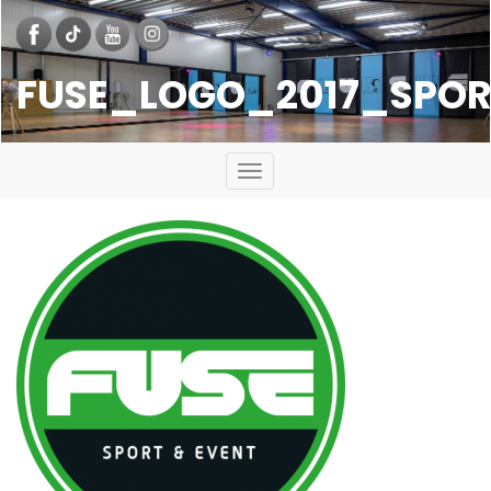
FUSE_LOGO_2017_SPO
Toggle
navigation